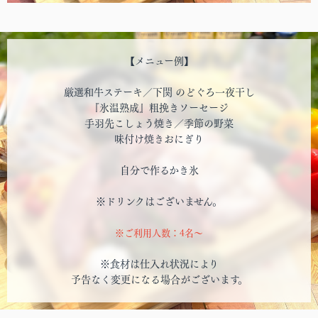
【メニュー例】
厳選和牛ステーキ／下関 のどぐろ一夜干し
『氷温熟成』粗挽きソーセージ
手羽先こしょう焼き／季節の野菜
味付け焼きおにぎり
自分で作るかき氷
※ドリンクはございません。
※ご利用人数：4名～
※食材は仕入れ状況により
予告なく変更になる場合がございます。