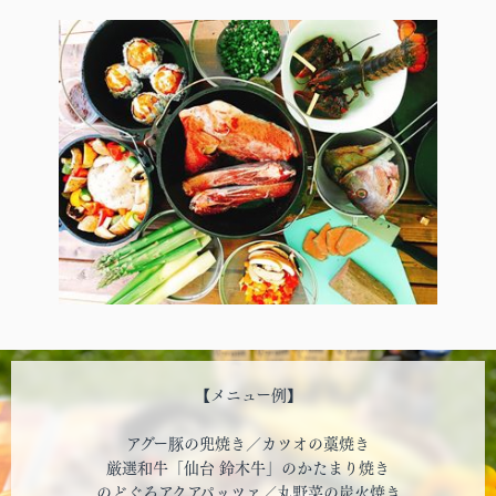
【メニュー例】
アグー豚の兜焼き／カツオの藁焼き
厳選和牛「仙台 鈴木牛」のかたまり焼き
のどぐろアクアパッツァ／丸野菜の炭火焼き