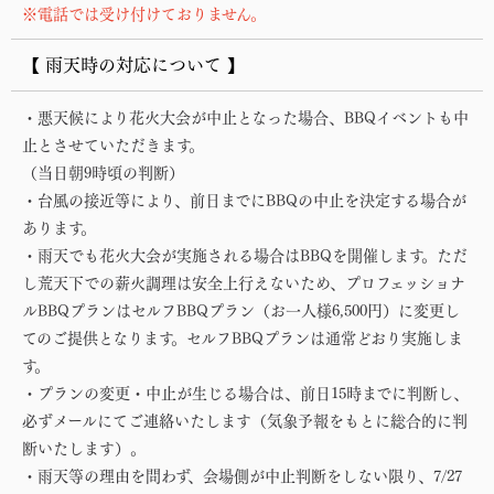
※電話では受け付けておりません。
【 雨天時の対応について 】
・悪天候により花火大会が中止となった場合、BBQイベントも中
止とさせていただきます。
（当日朝9時頃の判断）
・台風の接近等により、前日までにBBQの中止を決定する場合が
あります。
・雨天でも花火大会が実施される場合はBBQを開催します。ただ
し荒天下での薪火調理は安全上行えないため、プロフェッショナ
ルBBQプランはセルフBBQプラン（お一人様6,500円）に変更し
てのご提供となります。セルフBBQプランは通常どおり実施しま
す。
・プランの変更・中止が生じる場合は、前日15時までに判断し、
必ずメールにてご連絡いたします（気象予報をもとに総合的に判
断いたします）。
・雨天等の理由を問わず、会場側が中止判断をしない限り、7/27