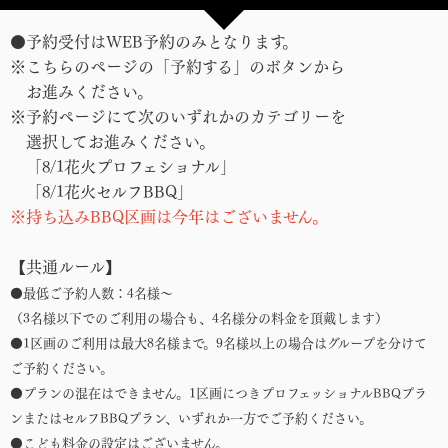
●予約受付はWEB予約のみとなります。
※こちらのページの「予約する」のボタンから
お進みください。
※予約ページにて次のいずれかのカテゴリーを
選択してお進みください。
「8/1花火プロフェショナル」
「8/1花火セルフBBQ」
※持ち込みBBQ区画は今年はございません。
【共通ルール】
●最低ご予約人数：4名様〜
（3名様以下でのご利用の場合も、4名様分の料金を頂戴します）
●1区画のご利用は最大8名様まで。9名様以上の場合はグループを分けて
ご予約ください。
●プランの混在はできません。1区画につきプロフェッショナルBBQプラ
ンまたはセルフBBQプラン、いずれか一方でご予約ください。
●こども料金の設定はございません。